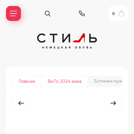
0
Ботинки мужские 
Главная
ВиТо 2024 зима
ь?
ия