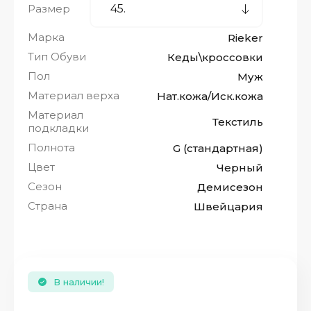
Размер
Марка
Rieker
Тип Обуви
Кеды\кроссовки
Пол
Муж
Материал верха
Нат.кожа/Иск.кожа
Материал
Текстиль
подкладки
Полнота
G (стандартная)
Цвет
Черный
Сезон
Демисезон
Страна
Швейцария
В наличии!