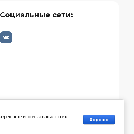
Социальные сети:
разрешаете использование cookie-
Хорошо
аказ, разработка,
создание сайтов
в студии Мегагрупп.