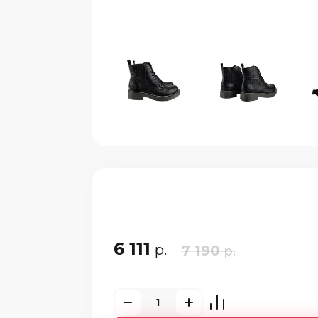
6 111
р.
7 190
р.