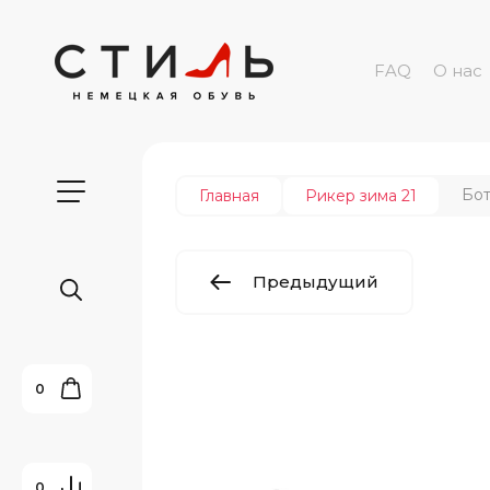
FAQ
О нас
Бот
Главная
Рикер зима 21
Предыдущий
0
0