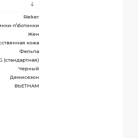
Rieker
инки-п\ботинки
Жен
сственная кожа
Фельпа
G (стандартная)
Черный
Демисезон
ВЬЕТНАМ